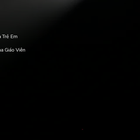
a Trẻ Em
ủa Giáo Viên