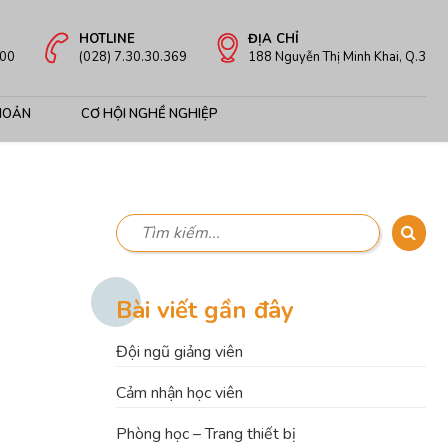
HOTLINE
ĐỊA CHỈ
:00
(028) 7.30.30.369
188 Nguyễn Thị Minh Khai, Q.3
HOẢN
CƠ HỘI NGHỀ NGHIỆP
Bài viết gần đây
Đội ngũ giảng viên
Cảm nhận học viên
Phòng học – Trang thiết bị