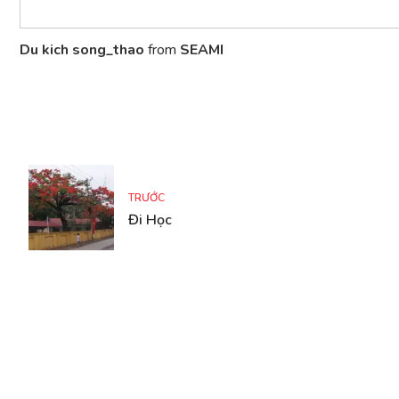
Du kich song_thao
from
SEAMI
TRƯỚC
Đi Học