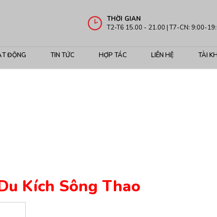
THỜI GIAN
T2-T6 15.00 - 21.00 | T7-CN: 9:00-19
ẠT ĐỘNG
TIN TỨC
HỢP TÁC
LIÊN HỆ
TÀI K
Du Kích Sông Thao