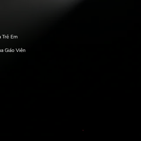
a Trẻ Em
ủa Giáo Viên