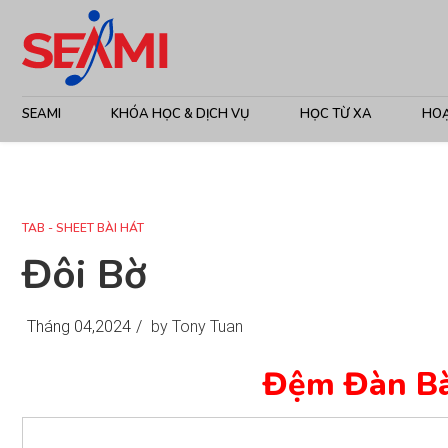
SEAMI
KHÓA HỌC & DỊCH VỤ
HỌC TỪ XA
HO
TAB - SHEET BÀI HÁT
Đôi Bờ
Tháng 04,2024
/
by Tony Tuan
Đệm Đàn Bà