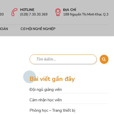
HOTLINE
ĐỊA CHỈ
:00
(028) 7.30.30.369
188 Nguyễn Thị Minh Khai, Q.3
HOẢN
CƠ HỘI NGHỀ NGHIỆP
Bài viết gần đây
Đội ngũ giảng viên
Cảm nhận học viên
Phòng học – Trang thiết bị