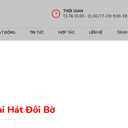
THỜI GIAN
T2-T6 15.00 - 21.00 | T7-CN: 9:00-19
ẠT ĐỘNG
TIN TỨC
HỢP TÁC
LIÊN HỆ
TÀI K
i Hát Đôi Bờ