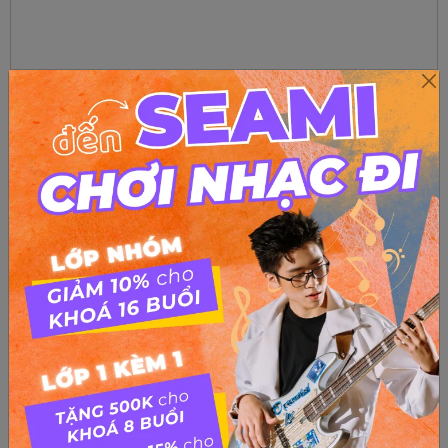
Diem xua
from
Cherry Yêu Quái