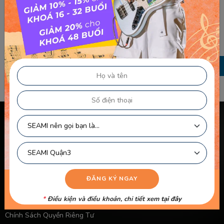
TRƯỚC
Thuyền và biển – Phan Huỳnh Điểu
SAU
Chị tôi – Trần Tiến
Chính sách & điều khoản
Thông Tin Chủ Sở Hữu Website
Điều Khoản Dành Cho Học Viên Và Gia Sư – Giảng Viên
Điều khoản Dành cho HLV-Giáo Viên
Chính Sách Sử Dụng Cookie
*
Điều kiện và điều khoản, chi tiết xem
tại đây
Chính Sách Bảo Mật
Chính Sách Quyền Riêng Tư