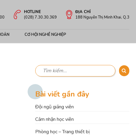
HOTLINE
ĐỊA CHỈ
:00
(028) 7.30.30.369
188 Nguyễn Thị Minh Khai, Q.3
HOẢN
CƠ HỘI NGHỀ NGHIỆP
Bài viết gần đây
Đội ngũ giảng viên
Cảm nhận học viên
Phòng học – Trang thiết bị