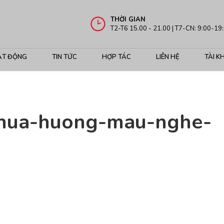
THỜI GIAN
T2-T6 15.00 - 21.00 | T7-CN: 9:00-19
ẠT ĐỘNG
TIN TỨC
HỢP TÁC
LIÊN HỆ
TÀI K
hua-huong-mau-nghe-