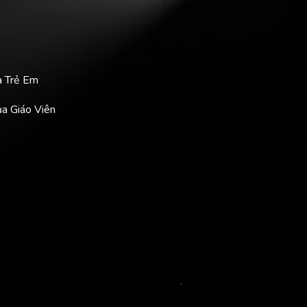
a Trẻ Em
ủa Giáo Viên