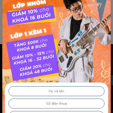
Chính sách & điều khoản
Thông Tin Chủ Sở Hữu Website
Điều Khoản Dành Cho Học Viên Và Gia Sư – Giảng Viên
Điều khoản Dành cho HLV-Giáo Viên
Chính Sách Sử Dụng Cookie
Chính Sách Bảo Mật
Chính Sách Quyền Riêng Tư
Liên kết nhanh