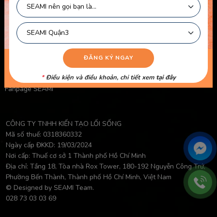
Chính Sách Bảo Mật Của Trẻ Em
Chính Sách Công Khai Của Giáo Viên
Điều Khoản Logo
Video Học Viên
Danh Sách Giáo Viên
*
Điều kiện và điều khoản, chi tiết xem
tại đây
Fanpage SEAMI
CÔNG TY TNHH KIẾN TẠO LỐI SỐNG
Mã số thuế: 0318360332
Ngày cấp ĐKKD: 19/03/2024
Nơi cấp: Thuế cơ sở 1 Thành phố Hồ Chí Minh
Địa chỉ: Tầng 18, Tòa nhà Rox Tower, 180-192 Nguyễn Công Trứ,
Phường Bến Thành, Thành phố Hồ Chí Minh, Việt Nam
© Designed by SEAMI Team.
028 73 03 03 69