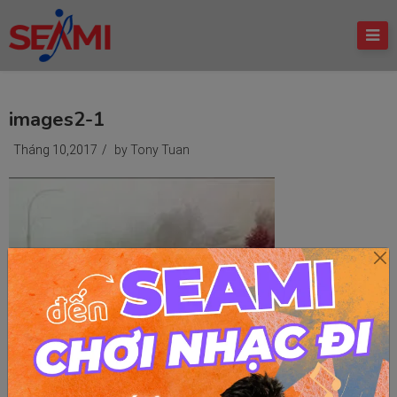
images2-1
Tháng 10,2017
/
by Tony Tuan