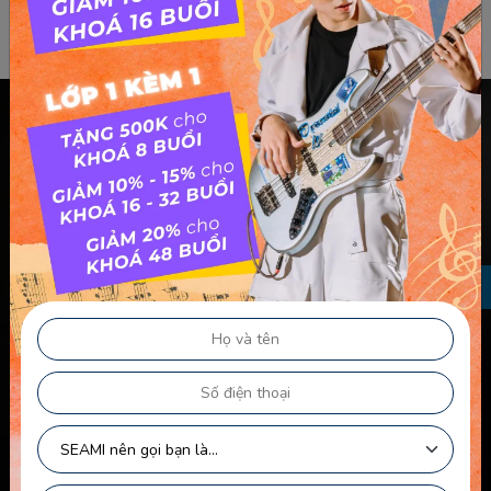
Chính sách & điều khoản
Thông Tin Chủ Sở Hữu Website
Điều Khoản Dành Cho Học Viên Và Gia Sư – Giảng Viên
Điều khoản Dành cho HLV-Giáo Viên
Chính Sách Sử Dụng Cookie
Chính Sách Bảo Mật
Chính Sách Quyền Riêng Tư
Liên kết nhanh
Chính Sách Bảo Mật Của Trẻ Em
Chính Sách Công Khai Của Giáo Viên
Điều Khoản Logo