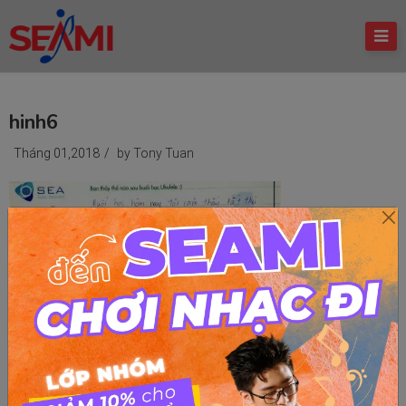
hinh6
Tháng 01,2018
/
by Tony Tuan