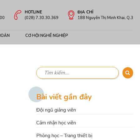
HOTLINE
ĐỊA CHỈ
:00
(028) 7.30.30.369
188 Nguyễn Thị Minh Khai, Q.3
HOẢN
CƠ HỘI NGHỀ NGHIỆP
Bài viết gần đây
Đội ngũ giảng viên
Cảm nhận học viên
Phòng học – Trang thiết bị