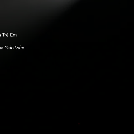
a Trẻ Em
ủa Giáo Viên