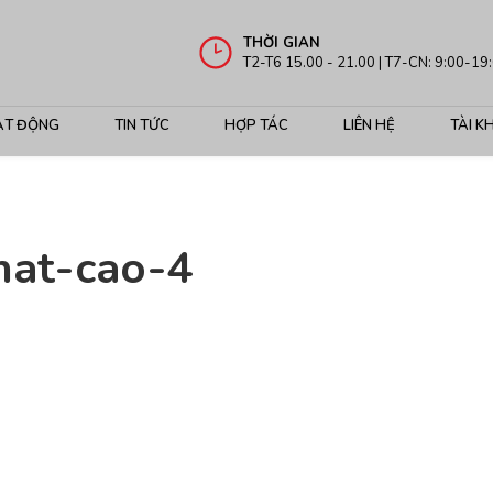
THỜI GIAN
T2-T6 15.00 - 21.00 | T7-CN: 9:00-19
ẠT ĐỘNG
TIN TỨC
HỢP TÁC
LIÊN HỆ
TÀI K
hat-cao-4