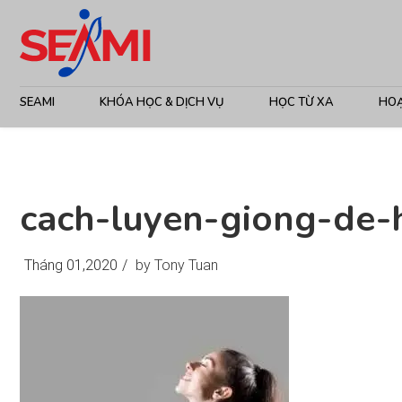
SEAMI
KHÓA HỌC & DỊCH VỤ
HỌC TỪ XA
HO
cach-luyen-giong-de-
Tháng 01,2020
/
by Tony Tuan