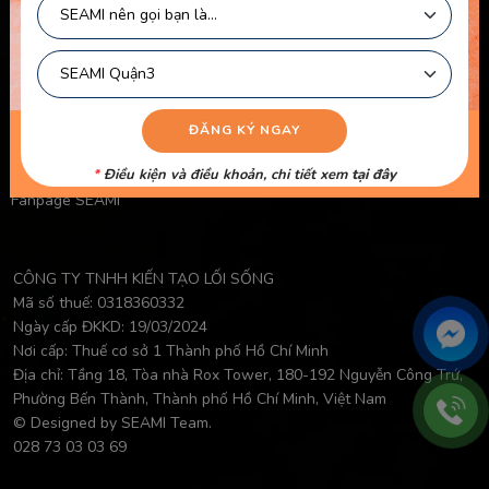
Chính Sách Bảo Mật Của Trẻ Em
Chính Sách Công Khai Của Giáo Viên
Điều Khoản Logo
Video Học Viên
Danh Sách Giáo Viên
*
Điều kiện và điều khoản, chi tiết xem
tại đây
Fanpage SEAMI
CÔNG TY TNHH KIẾN TẠO LỐI SỐNG
Mã số thuế: 0318360332
Ngày cấp ĐKKD: 19/03/2024
Nơi cấp: Thuế cơ sở 1 Thành phố Hồ Chí Minh
Địa chỉ: Tầng 18, Tòa nhà Rox Tower, 180-192 Nguyễn Công Trứ,
Phường Bến Thành, Thành phố Hồ Chí Minh, Việt Nam
© Designed by SEAMI Team.
028 73 03 03 69