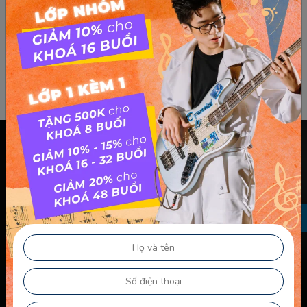
Chính sách & điều khoản
Thông Tin Chủ Sở Hữu Website
Điều Khoản Dành Cho Học Viên Và Gia Sư – Giảng Viên
Điều khoản Dành cho HLV-Giáo Viên
Chính Sách Sử Dụng Cookie
Chính Sách Bảo Mật
Chính Sách Quyền Riêng Tư
Liên kết nhanh