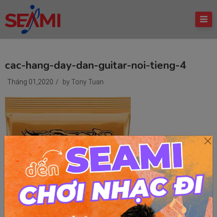
cac-hang-day-dan-guitar-noi-tieng-4
Tháng 01,2020
/
by Tony Tuan