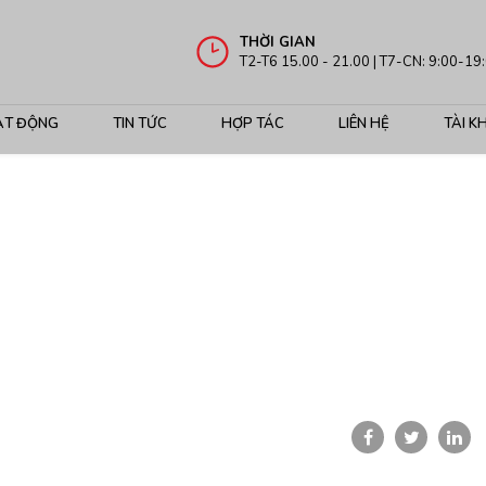
THỜI GIAN
T2-T6 15.00 - 21.00 | T7-CN: 9:00-19
ẠT ĐỘNG
TIN TỨC
HỢP TÁC
LIÊN HỆ
TÀI K