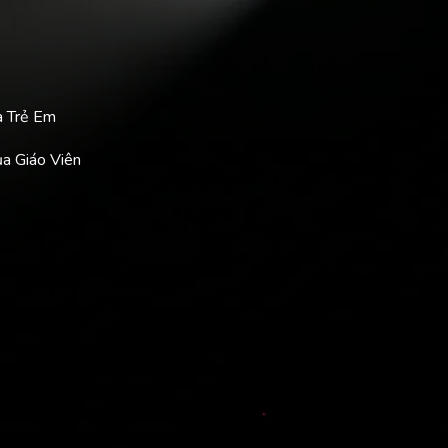
a Trẻ Em
ủa Giáo Viên