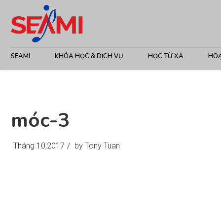
SEAMI
KHÓA HỌC & DỊCH VỤ
HỌC TỪ XA
HO
móc-3
Tháng 10,2017
/
by Tony Tuan