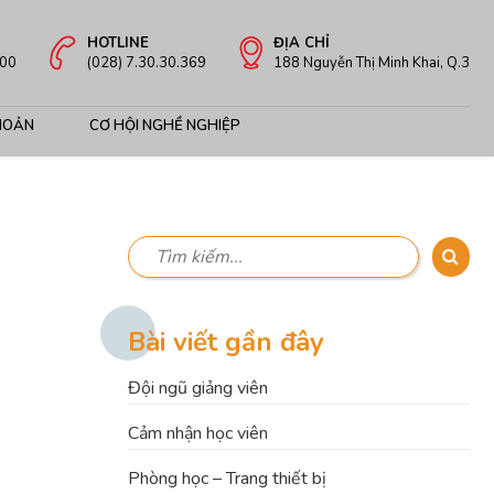
HOTLINE
ĐỊA CHỈ
:00
(028) 7.30.30.369
188 Nguyễn Thị Minh Khai, Q.3
HOẢN
CƠ HỘI NGHỀ NGHIỆP
Bài viết gần đây
Đội ngũ giảng viên
Cảm nhận học viên
Phòng học – Trang thiết bị