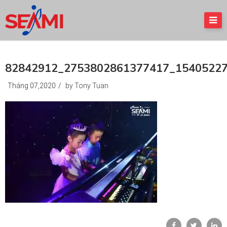
82842912_2753802861377417_1540522
Tháng 07,2020
/
by Tony Tuan