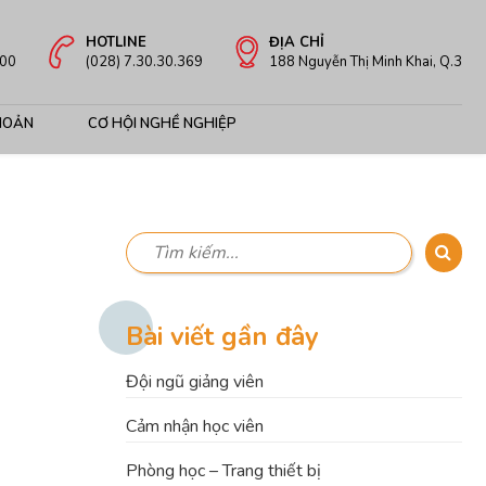
HOTLINE
ĐỊA CHỈ
:00
(028) 7.30.30.369
188 Nguyễn Thị Minh Khai, Q.3
HOẢN
CƠ HỘI NGHỀ NGHIỆP
Bài viết gần đây
Đội ngũ giảng viên
Cảm nhận học viên
Phòng học – Trang thiết bị