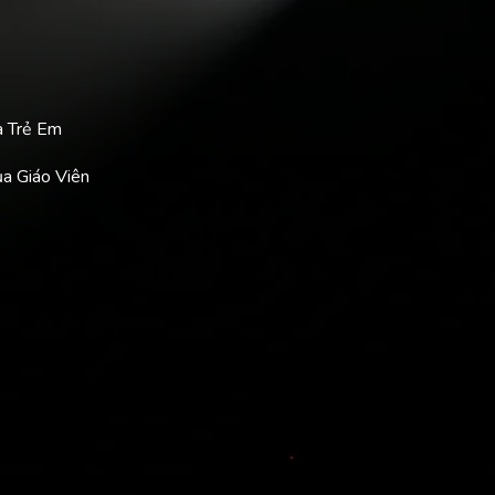
a Trẻ Em
ủa Giáo Viên