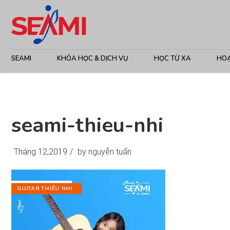
SEAMI
KHÓA HỌC & DỊCH VỤ
HỌC TỪ XA
HO
seami-thieu-nhi
Tháng 12,2019
/
by nguyễn tuấn