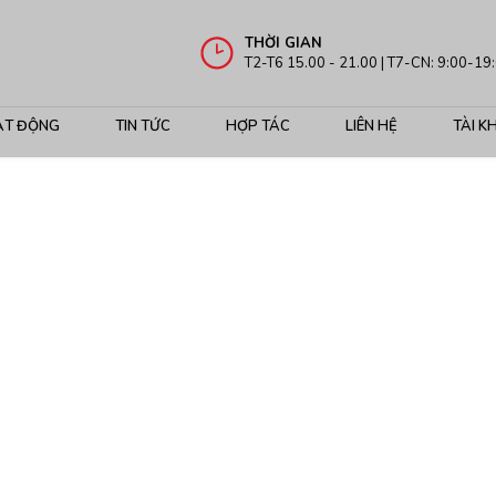
THỜI GIAN
T2-T6 15.00 - 21.00 | T7-CN: 9:00-19
ẠT ĐỘNG
TIN TỨC
HỢP TÁC
LIÊN HỆ
TÀI K