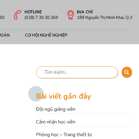
HOTLINE
ĐỊA CHỈ
:00
(028) 7.30.30.369
188 Nguyễn Thị Minh Khai, Q.3
HOẢN
CƠ HỘI NGHỀ NGHIỆP
Bài viết gần đây
Đội ngũ giảng viên
Cảm nhận học viên
Phòng học – Trang thiết bị