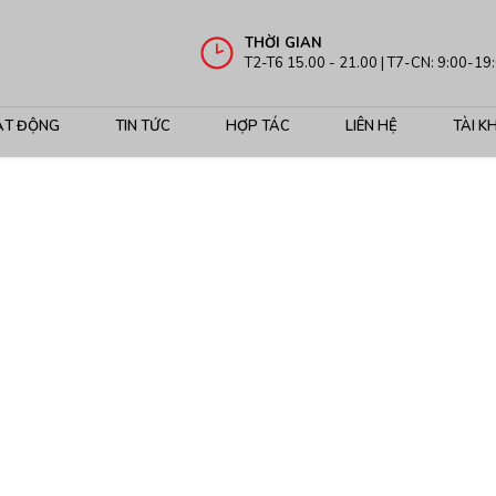
THỜI GIAN
T2-T6 15.00 - 21.00 | T7-CN: 9:00-19
ẠT ĐỘNG
TIN TỨC
HỢP TÁC
LIÊN HỆ
TÀI K