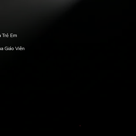
a Trẻ Em
ủa Giáo Viên