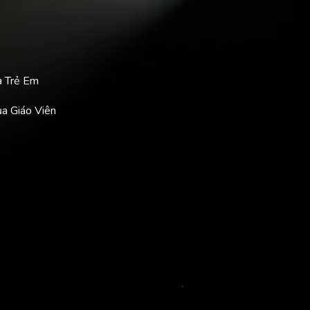
a Trẻ Em
ủa Giáo Viên