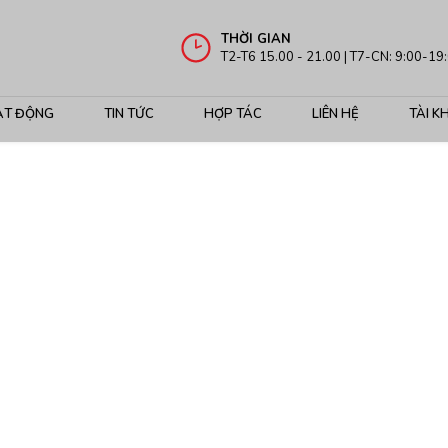
THỜI GIAN
T2-T6 15.00 - 21.00 | T7-CN: 9:00-19
ẠT ĐỘNG
TIN TỨC
HỢP TÁC
LIÊN HỆ
TÀI K