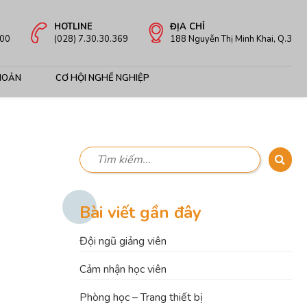
HOTLINE
ĐỊA CHỈ
:00
(028) 7.30.30.369
188 Nguyễn Thị Minh Khai, Q.3
HOẢN
CƠ HỘI NGHỀ NGHIỆP
Bài viết gần đây
Đội ngũ giảng viên
Cảm nhận học viên
Phòng học – Trang thiết bị