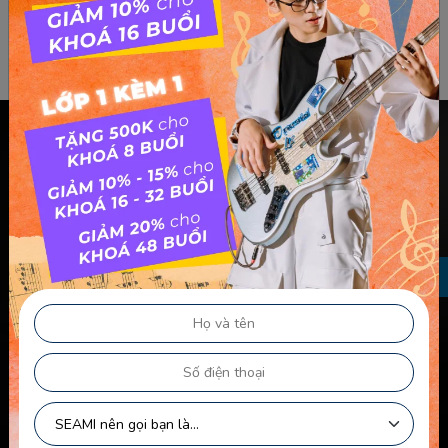
Chính sách & điều khoản
Thông Tin Chủ Sở Hữu Website
Điều Khoản Dành Cho Học Viên Và Gia Sư – Giảng Viên
Điều khoản Dành cho HLV-Giáo Viên
Chính Sách Sử Dụng Cookie
Chính Sách Bảo Mật
Chính Sách Quyền Riêng Tư
Liên kết nhanh
Chính Sách Bảo Mật Của Trẻ Em
Chính Sách Công Khai Của Giáo Viên