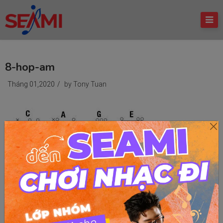
8-hop-am
Tháng 01,2020
/
by Tony Tuan