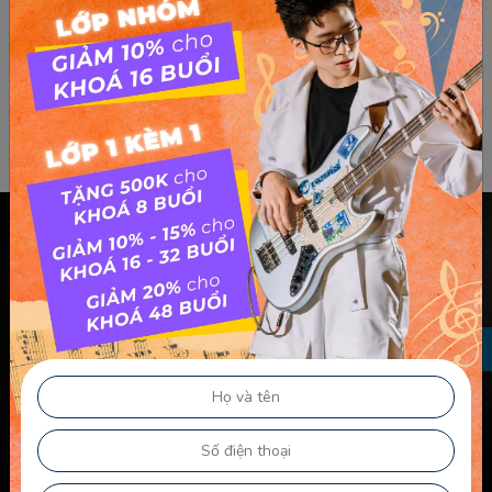
Chính sách & điều khoản
Thông Tin Chủ Sở Hữu Website
Điều Khoản Dành Cho Học Viên Và Gia Sư – Giảng Viên
Điều khoản Dành cho HLV-Giáo Viên
Chính Sách Sử Dụng Cookie
Chính Sách Bảo Mật
Chính Sách Quyền Riêng Tư
Liên kết nhanh