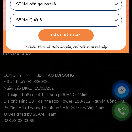
Chính Sách Bảo Mật Của Trẻ Em
Chính Sách Công Khai Của Giáo Viên
Điều Khoản Logo
Video Học Viên
Danh Sách Giáo Viên
*
Điều kiện và điều khoản, chi tiết xem
tại đây
Fanpage SEAMI
CÔNG TY TNHH KIẾN TẠO LỐI SỐNG
Mã số thuế: 0318360332
Ngày cấp ĐKKD: 19/03/2024
Nơi cấp: Thuế cơ sở 1 Thành phố Hồ Chí Minh
Địa chỉ: Tầng 18, Tòa nhà Rox Tower, 180-192 Nguyễn Công Trứ,
Phường Bến Thành, Thành phố Hồ Chí Minh, Việt Nam
© Designed by SEAMI Team.
028 73 03 03 69