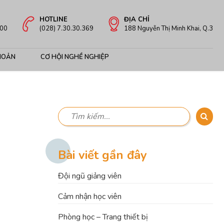
HOTLINE
ĐỊA CHỈ
:00
(028) 7.30.30.369
188 Nguyễn Thị Minh Khai, Q.3
HOẢN
CƠ HỘI NGHỀ NGHIỆP
Bài viết gần đây
Đội ngũ giảng viên
Cảm nhận học viên
Phòng học – Trang thiết bị