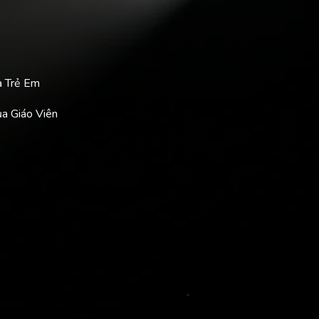
a Trẻ Em
ủa Giáo Viên