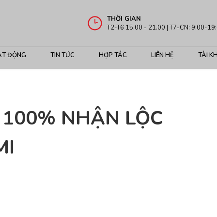
THỜI GIAN
T2-T6 15.00 - 21.00 | T7-CN: 9:00-19
ẠT ĐỘNG
TIN TỨC
HỢP TÁC
LIÊN HỆ
TÀI K
 100% NHẬN LỘC
MI