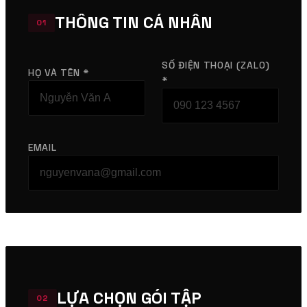
THÔNG TIN CÁ NHÂN
01
SỐ ĐIỆN THOẠI (ZALO)
HỌ VÀ TÊN *
*
EMAIL
LỰA CHỌN GÓI TẬP
02