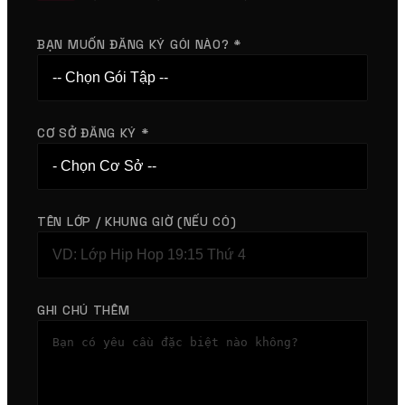
BẠN MUỐN ĐĂNG KÝ GÓI NÀO? *
CƠ SỞ ĐĂNG KÝ *
TÊN LỚP / KHUNG GIỜ (NẾU CÓ)
GHI CHÚ THÊM